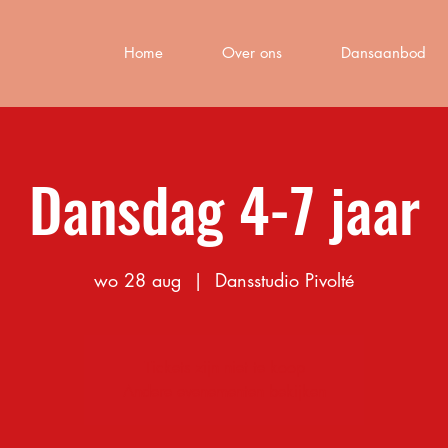
Home
Over ons
Dansaanbod
Dansdag 4-7 jaar
wo 28 aug
  |  
Dansstudio Pivolté
Tickets zijn niet te koop
Andere evenementen bekijken