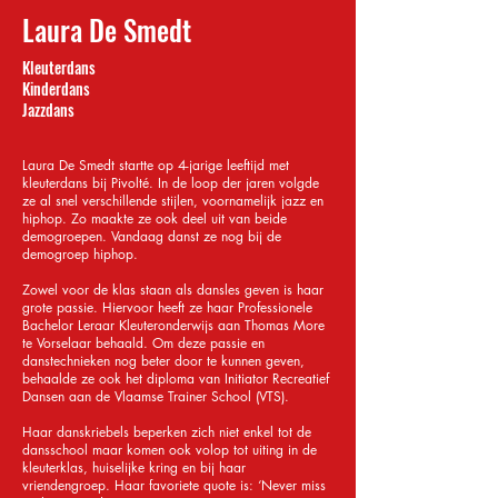
Laura De Smedt
Kleuterdans
Kinderdans
Jazzdans
Laura De Smedt startte op 4-jarige leeftijd met
kleuterdans bij Pivolté. In de loop der jaren volgde
ze al snel verschillende stijlen, voornamelijk jazz en
hiphop. Zo maakte ze ook deel uit van beide
demogroepen. Vandaag danst ze nog bij de
demogroep hiphop.
Zowel voor de klas staan als dansles geven is haar
grote passie. Hiervoor heeft ze haar Professionele
Bachelor Leraar Kleuteronderwijs aan Thomas More
te Vorselaar behaald. Om deze passie en
danstechnieken nog beter door te kunnen geven,
behaalde ze ook het diploma van Initiator Recreatief
Dansen aan de Vlaamse Trainer School (VTS).
Haar danskriebels beperken zich niet enkel tot de
dansschool maar komen ook volop tot uiting in de
kleuterklas, huiselijke kring en bij haar
vriendengroep. Haar favoriete quote is: ‘Never miss